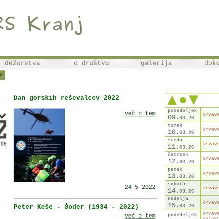
dežurstva
o društvu
galerija
dok
Dan gorskih reševalcev 2022
ponedeljek
več o tem
krvav
09.
03.
26
torek
krvav
10.
03.
26
sreda
krvav
11.
03.
26
četrtek
krvav
12.
03.
26
petek
krvav
13.
03.
26
sobota
24-5-2022
krvav
14.
03.
26
nedelja
krvav
15.
Peter Keše - Šoder (1934 - 2022)
03.
26
krvav
ponedeljek
več o tem
splos