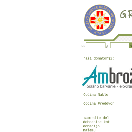
u:
g:
naši donatorji:
Občina Naklo
Občina Preddvor
Namenite del
dohodnine kot
donacijo
našemu