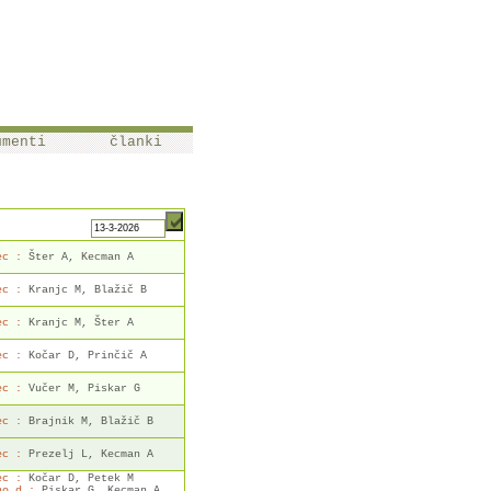
umenti
članki
ec :
Šter A, Kecman A
ec :
Kranjc M, Blažič B
ec :
Kranjc M, Šter A
ec :
Kočar D, Prinčič A
ec :
Vučer M, Piskar G
ec :
Brajnik M, Blažič B
ec :
Prezelj L, Kecman A
ec :
Kočar D, Petek M
no d.:
Piskar G, Kecman A,