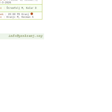
2-3-2026
ec :
Štremfelj M, Kočar D
nek :
20:00 PD Kranj
ec :
Kranjc M, Kecman A