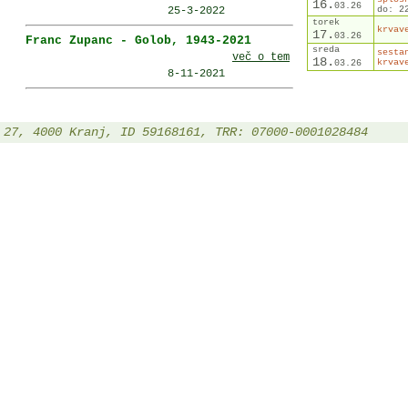
16.
03.
26
25-3-2022
do: 2
torek
krvav
17.
03.
26
Franc Zupanc - Golob, 1943-2021
sreda
sesta
več o tem
18.
krvav
03.
26
8-11-2021
 27, 4000 Kranj, ID 59168161, TRR: 07000-0001028484